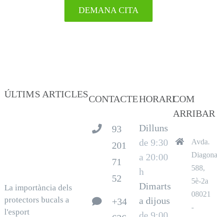
DEMANA CITA
ÚLTIMS ARTICLES
CONTACTE
HORARI
COM
ARRIBAR
Dilluns
93
de 9:30
Avda.
201
Diagona
a 20:00
71
588,
h
52
5è-2a
Dimarts
La importància dels
08021
protectors bucals a
a dijous
+34
-
l'esport
de 9:00