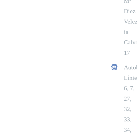
Mª
Diez
Vele
ia
Calv
17
Auto
Línie
6, 7,
27,
32,
33,
34,