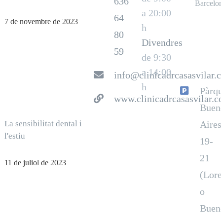
636
Barcelo
a 20:00
64
7 de novembre de 2023
h
80
Divendres
59
de 9:30
a 14:00
info@clinicadrcasasvilar.
h
Pàrq
www.clinicadrcasasvilar.
Buen
La sensibilitat dental i
Aire
l'estiu
19-
21
11 de juliol de 2023
(Lore
o
Buen