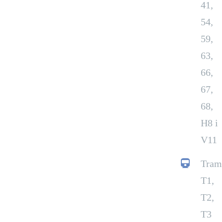
41,
54,
59,
63,
66,
67,
68,
H8 i
V11
Tram
T1,
T2,
T3