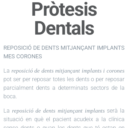
Pròtesis
Saltar
al
Dentals
contingut
REPOSICIÓ DE DENTS MITJANÇANT IMPLANTS
MES CORONES
La
reposició de dents mitjançant implants i corones
pot ser per reposar totes les dents o per reposar
parcialment dents a determinats sectors de la
boca.
La
serà la
reposició de dents mitjançant implants
situació en què el pacient acudeix a la clínica
sense dents o quan les dents que té estan en