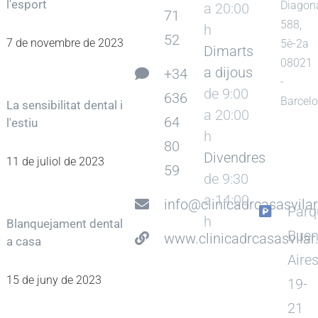
l'esport
Diagon
a 20:00
71
588,
h
52
7 de novembre de 2023
5è-2a
Dimarts
08021
a dijous
+34
-
de 9:00
636
Barcel
La sensibilitat dental i
a 20:00
64
l'estiu
h
80
Divendres
11 de juliol de 2023
59
de 9:30
a 14:00
info@clinicadrcasasvila
Pàrq
h
Blanquejament dental
Bue
www.clinicadrcasasvila
a casa
Aire
15 de juny de 2023
19-
21