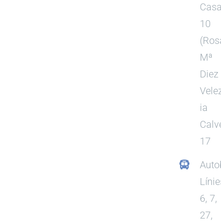
Casa
10
(Ros
Mª
Diez
Vele
ia
Calv
17
Auto
Línie
6, 7,
27,