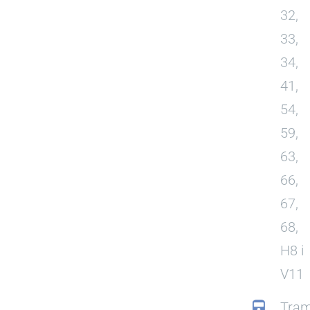
32,
33,
34,
41,
54,
59,
63,
66,
67,
68,
H8 i
V11
Tram