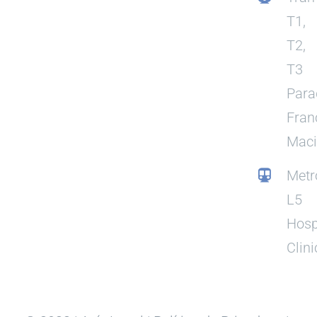
T1,
T2,
T3
Para
Fran
Mac
Metr
L5
Hosp
Clini