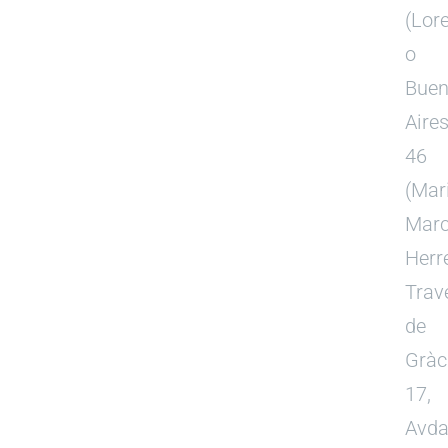
(Lor
o
Bue
Aire
46
(Mar
Mar
Herre
Trav
de
Gràc
17,
Avda