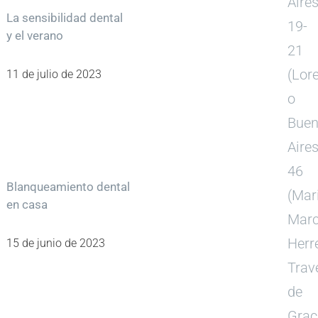
Aire
La sensibilidad dental
19-
y el verano
21
(Lor
11 de julio de 2023
o
Bue
Aire
46
Blanqueamiento dental
(Mar
en casa
Mar
Herre
15 de junio de 2023
Trav
de
Grac