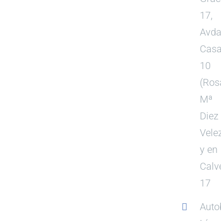
17,
Avda
Casa
10
(Ros
Mª
Diez
Vele
y en
Calv
17
Auto