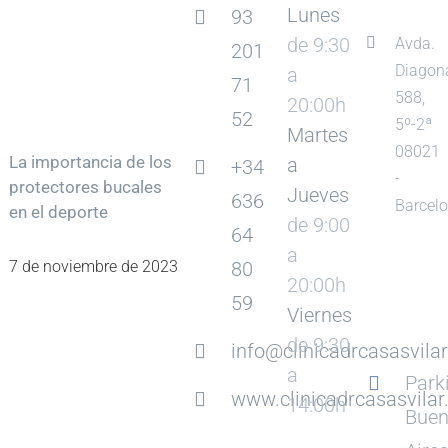
Lunes
93
de 9:30
Avda.
201
Diagon
a
71
588,
20:00h
52
5º-2ª
Martes
08021
La importancia de los
a
+34
-
protectores bucales
Jueves
636
Barcel
en el deporte
de 9:00
64
a
7 de noviembre de 2023
80
20:00h
59
Viernes
de 9:30
info@clinicadrcasasvila
a
Park
www.clinicadrcasasvila
14:00h
Bue