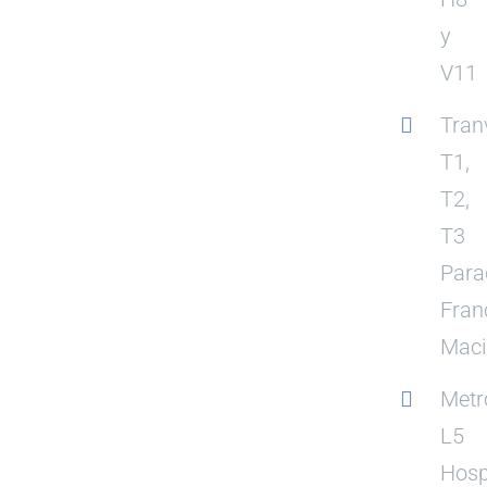
y
V11
Tran
T1,
T2,
T3
Para
Fran
Mac
Metr
L5
Hosp